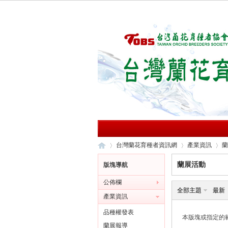
台灣蘭花育種者資訊網
產業資訊
蘭
蘭展活動
版塊導航
公佈欄
台
»
›
›
全部主題
最新
產業資訊
品種權發表
本版塊或指定的
蘭展報導