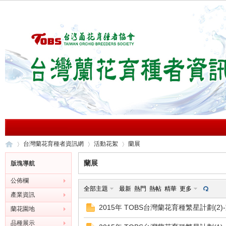
台灣蘭花育種者資訊網
活動花絮
蘭展
蘭展
版塊導航
公佈欄
台
»
›
›
全部主題
最新
熱門
熱帖
精華
更多
產業資訊
2015年 TOBS台灣蘭花育種繁星計劃(2
蘭花園地
品種展示